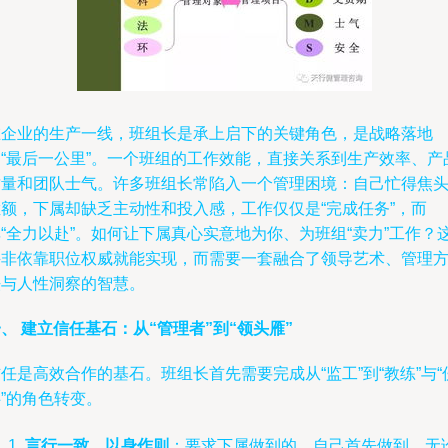
在企业的生产一线，班组长是承上启下的关键角色，是战略落地
的“最后一公里”。一个班组的工作效能，直接关系到生产效率、产
质量和团队士气。许多班组长常陷入一个管理困境：自己忙得焦
烂额，下属却缺乏主动性和投入感，工作仅仅是“完成任务”，而
“全力以赴”。如何让下属真心实意地为你、为班组“卖力”工作？
并非依靠职位权威就能实现，而需要一套融合了领导艺术、管理
法与人性洞察的智慧。
、 建立信任基石：从“管理者”到“领头雁”
任是高效合作的基石。班组长首先需要完成从“监工”到“教练”与“
”的角色转变。
言行一致，以身作则
：要求下属做到的，自己首先做到。无