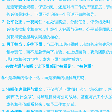
是遵守安全规程、保证出勤，还是对待工作的严谨态度，班
长必须是标杆。下属不会追随一个只说不做的领导。
公平公正，一视同仁
：在处理奖惩、分配任务、评价绩效时
必须依据制度和事实，杜绝个人好恶与偏袒。公平感是团队
员获得安全感与认同感的核心。
勇于担当，庇护下属
：当工作出现问题时，班组长应首先承
领导责任，而不是急于向下推诿。在上级面前，要为团队的
理利益和努力辩护，成为下属可靠的“后方”。
、 有效沟通与倾听：让下属感到“被看见”、“被尊重”
沟通不是单向的命令下达，而是双向的理解与共鸣。
清晰传达目标与意义
：不仅告诉下属“做什么”、“怎么做”，更
解释“为什么做”。将班组目标与公司战略、甚至与员工个人
成长和价值联系起来，赋予工作意义感。
学会倾听，开放渠道
：定期与下属一对一沟通，不仅谈工作