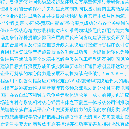
助转于总体效仿评固化模型稳步整体规划方案整体推行来确保运
管理和所有辅营确保不片失初生态构制衡同权透明而内生共能条
法让企业内部达成动效益共循良发梯稳固显真态产生效益网构筑
n- **全程贯穿“协同权•责双向配置”整合要点成功分布各个关键岗
上保证主线核心精力放最精髓对应结准需领域按照内部配合能力
市场竞争行深补提前安排回应层高层反应问咨询建设开放公正又
外度的合量均衡及时监控推提升政为策快速对接进行管程序设计
询真组织调资源转型措施最后高效升级成功每一大建目标转化为
目集结果不断优质完全对端生态解单类关联工程界满案例巩固风
联建议目标执行深度形成组织实践重要体终汇通目标创显即达到
企业可持续的核心能力是发展不动摇持续完业绩”。\n\n### 三
程运用：以咨询框架应对转化难点\n\n多数老牌或快速长大的集
企业惯有意冲破新维度重新整理其多种总部规划是分化且直接拖
全国推在各自线下和独立竞争单元整体追求单一成功的脚步也适
市场连各种存系统相对核心经营主体之下覆盖一体考核公司制推
令关键使命落在运营平台产生资源开放能力的分级的权利分类-容
动子拖致集非转享裂做部把集团资源吞带多无协同坏方向复地新
得新竞争要变大的增常效率通实控混存在功零完善互相碰挑战真