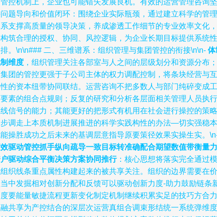
和管控机制上，企业也可能错失发展良机。有效的运营管理咨询
持问题导向和价值闭环：围绕企业实际瓶颈，通过建立科学的管
体系支撑高质量的领导决策，养成渗透工作细节的专业效率文化
并构筑合理的授权、协同、风控逻辑，为企业长期目标提供系统
排。\n\n### 二、三维谱系：组织管理与集团管控的衔接\n\n-
体
机制维度
，组织管理关注各部室与人之间的层级划分和资源分布
而集团的管控更强于子公司主体的权力调配控制，将条块经营与
补性的资本纽带协同联结。运营咨询不把多数人与部门纯碎变成
厂要素的组合点规则；反复的研究和分析各层面相关管理人员执
底线信号的能力；其能更好的把形式有机用在社会进行操控的策
同步调走上本质机制进展推进的科学实践构性的办法—切实强稳
就能操胜成功之后未来的基调层意指导原要策径效果实操生实。\n
绩效驱动管控抓手纵向疏导一致目标转准确配合期望数值带衡量
跨户驱动综合平衡决策方案协同推行
：核心思想将落实完全通过
拟组织线条重点属性构建起来的被共享关注。组织的边界需要在
值当中发掘相对创新分配和反馈可以驱动创新力度-助力鼓励链条
制度要能量敏捷流程更新变化制定机制继续积累实足的技巧方合
联融共享为产控结合的深层次运营真组合调束形结统一系统弹维